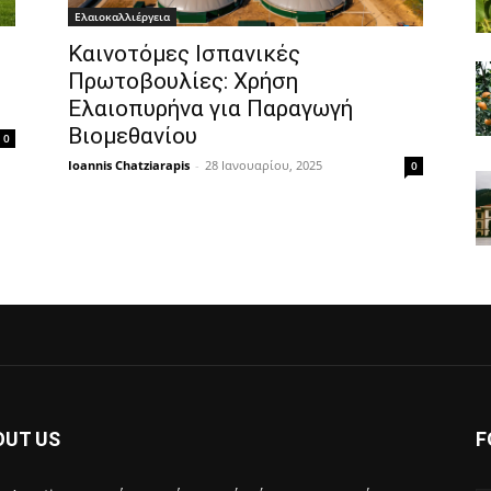
Ελαιοκαλλιέργεια
Καινοτόμες Ισπανικές
Πρωτοβουλίες: Χρήση
Ελαιοπυρήνα για Παραγωγή
Βιομεθανίου
0
Ioannis Chatziarapis
-
28 Ιανουαρίου, 2025
0
OUT US
F