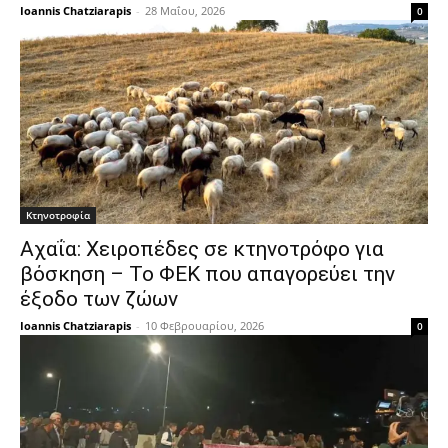
Ioannis Chatziarapis
-
28 Μαΐου, 2026
0
Κτηνοτροφία
Αχαΐα: Χειροπέδες σε κτηνοτρόφο για
βόσκηση – Το ΦΕΚ που απαγορεύει την
έξοδο των ζώων
Ioannis Chatziarapis
-
10 Φεβρουαρίου, 2026
0