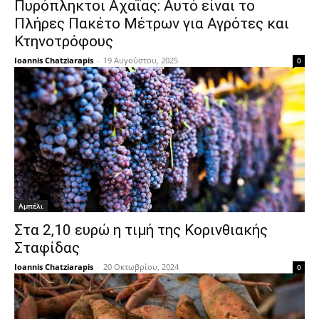
Πυρόπληκτοι Αχαΐας: Αυτό είναι το
Πλήρες Πακέτο Μέτρων για Αγρότες και
Κτηνοτρόφους
Ioannis Chatziarapis
-
19 Αυγούστου, 2025
0
Αμπέλι
Στα 2,10 ευρώ η τιμή της Κορινθιακής
Σταφίδας
Ioannis Chatziarapis
-
20 Οκτωβρίου, 2024
0