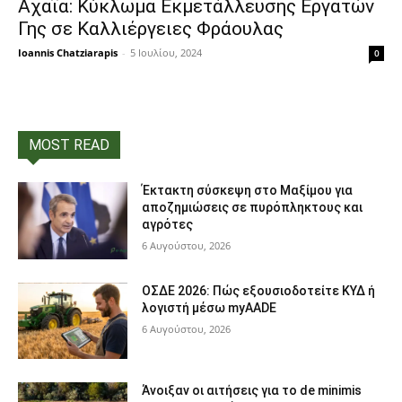
Αχαΐα: Κύκλωμα Εκμετάλλευσης Εργατών
Γης σε Καλλιέργειες Φράουλας
Ioannis Chatziarapis
-
5 Ιουλίου, 2024
0
MOST READ
Έκτακτη σύσκεψη στο Μαξίμου για
αποζημιώσεις σε πυρόπληκτους και
αγρότες
6 Αυγούστου, 2026
ΟΣΔΕ 2026: Πώς εξουσιοδοτείτε ΚΥΔ ή
λογιστή μέσω myAADE
6 Αυγούστου, 2026
Άνοιξαν οι αιτήσεις για το de minimis