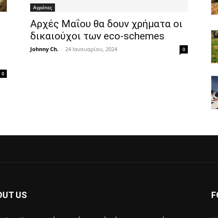
Αγρότες
Aρχές Μαΐου θα δουν χρήματα οι
δικαιούχοι των eco-schemes
Johnny Ch.
-
24 Ιανουαρίου, 2024
0
0
OUT US
F