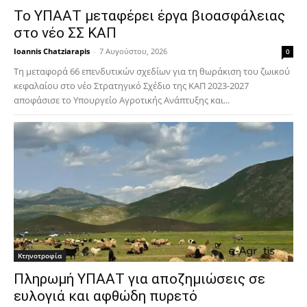
Το ΥΠΑΑΤ μεταφέρει έργα βιοασφάλειας
στο νέο ΣΣ ΚΑΠ
Ioannis Chatziarapis
-
7 Αυγούστου, 2026
0
Τη μεταφορά 66 επενδυτικών σχεδίων για τη θωράκιση του ζωικού
κεφαλαίου στο νέο Στρατηγικό Σχέδιο της ΚΑΠ 2023-2027
αποφάσισε το Υπουργείο Αγροτικής Ανάπτυξης και...
Κτηνοτροφία
Πληρωμή ΥΠΑΑΤ για αποζημιώσεις σε
ευλογιά και αφθώδη πυρετό