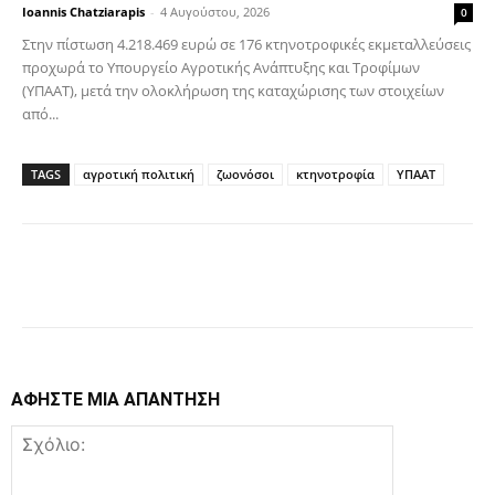
Ioannis Chatziarapis
-
4 Αυγούστου, 2026
0
Στην πίστωση 4.218.469 ευρώ σε 176 κτηνοτροφικές εκμεταλλεύσεις
προχωρά το Υπουργείο Αγροτικής Ανάπτυξης και Τροφίμων
(ΥΠΑΑΤ), μετά την ολοκλήρωση της καταχώρισης των στοιχείων
από...
TAGS
αγροτική πολιτική
ζωονόσοι
κτηνοτροφία
ΥΠΑΑΤ
Facebook
Copy URL
ΑΦΗΣΤΕ ΜΙΑ ΑΠΑΝΤΗΣΗ