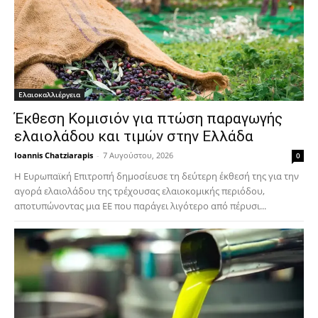
Ελαιοκαλλιέργεια
Έκθεση Κομισιόν για πτώση παραγωγής
ελαιολάδου και τιμών στην Ελλάδα
Ioannis Chatziarapis
-
7 Αυγούστου, 2026
0
Η Ευρωπαϊκή Επιτροπή δημοσίευσε τη δεύτερη έκθεσή της για την
αγορά ελαιολάδου της τρέχουσας ελαιοκομικής περιόδου,
αποτυπώνοντας μια ΕΕ που παράγει λιγότερο από πέρυσι...