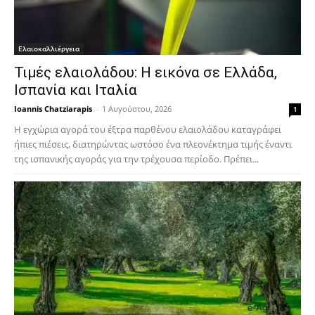
Ελαιοκαλλιέργεια
Τιμές ελαιολάδου: Η εικόνα σε Ελλάδα,
Ισπανία και Ιταλία
Ioannis Chatziarapis
-
1 Αυγούστου, 2026
1
Η εγχώρια αγορά του έξτρα παρθένου ελαιολάδου καταγράφει
ήπιες πιέσεις, διατηρώντας ωστόσο ένα πλεονέκτημα τιμής έναντι
της ισπανικής αγοράς για την τρέχουσα περίοδο. Πρέπει...