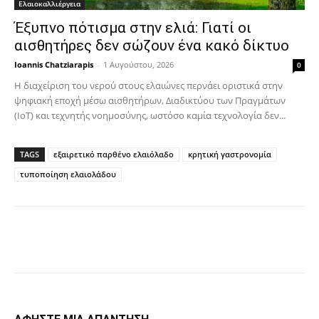
Ελαιοκαλλιέργεια
Έξυπνο πότισμα στην ελιά: Γιατί οι
αισθητήρες δεν σώζουν ένα κακό δίκτυο
Ioannis Chatziarapis
-
1 Αυγούστου, 2026
0
Η διαχείριση του νερού στους ελαιώνες περνάει οριστικά στην
ψηφιακή εποχή μέσω αισθητήρων, Διαδικτύου των Πραγμάτων
(IoT) και τεχνητής νοημοσύνης, ωστόσο καμία τεχνολογία δεν...
TAGS
εξαιρετικό παρθένο ελαιόλαδο
κρητική γαστρονομία
τυποποίηση ελαιολάδου
Facebook
Copy URL