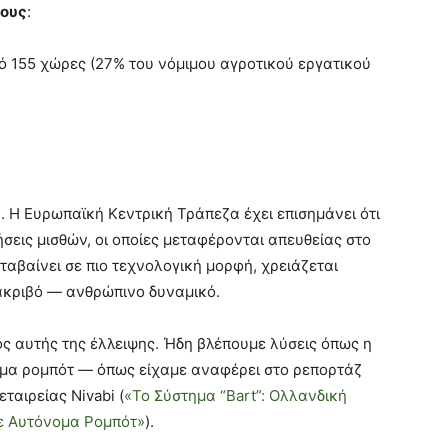
νους
:
 155 χώρες (27% του νόμιμου αγροτικού εργατικού
. Η Ευρωπαϊκή Κεντρική Τράπεζα έχει επισημάνει ότι
σεις μισθών, οι οποίες μεταφέρονται απευθείας στο
αβαίνει σε πιο τεχνολογική μορφή, χρειάζεται
 ακριβό — ανθρώπινο δυναμικό.
ος αυτής της έλλειψης. Ήδη βλέπουμε λύσεις όπως η
μα ρομπότ — όπως είχαμε αναφέρει στο ρεπορτάζ
ταιρείας Nivabi (
«Το Σύστημα “Bart”: Ολλανδική
σε Αυτόνομα Ρομπότ»
).