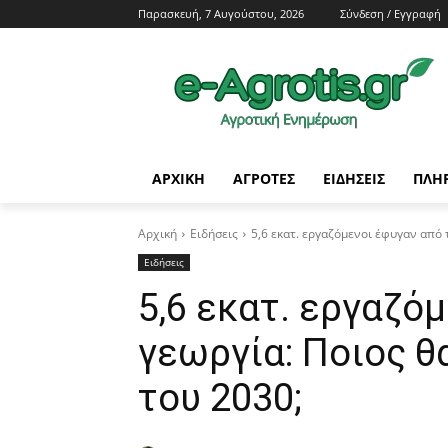
Παρασκευή, 7 Αυγούστου, 2026
Σύνδεση / Εγγραφή
ΑΡΧΙΚΗ
AΓΡΟΤΕΣ
ΕΙΔΗΣΕΙΣ
ΠΛΗ
Αρχική
Ειδήσεις
5,6 εκατ. εργαζόμενοι έφυγαν από τ
Ειδήσεις
5,6 εκατ. εργαζό
γεωργία: Ποιος θ
του 2030;