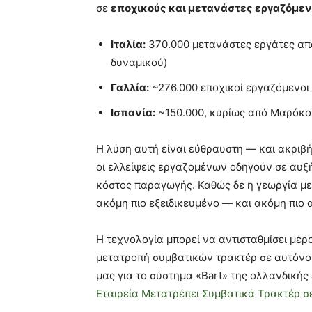
σε
εποχικούς και μετανάστες εργαζόμε
Ιταλία:
370.000 μετανάστες εργάτες από
δυναμικού)
Γαλλία:
~276.000 εποχικοί εργαζόμενοι
Ισπανία:
~150.000, κυρίως από Μαρόκο
Η λύση αυτή είναι εύθραυστη — και ακριβή
οι ελλείψεις εργαζομένων οδηγούν σε αυξή
κόστος παραγωγής. Καθώς δε η γεωργία μετ
ακόμη πιο εξειδικευμένο — και ακόμη πιο
Η τεχνολογία μπορεί να αντισταθμίσει μέρ
μετατροπή συμβατικών τρακτέρ σε αυτόνο
μας για το σύστημα «Bart» της ολλανδικής ε
Εταιρεία Μετατρέπει Συμβατικά Τρακτέρ 