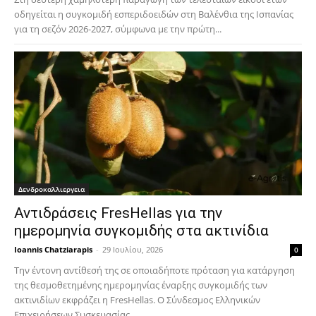
οδηγείται η συγκομιδή εσπεριδοειδών στη Βαλένθια της Ισπανίας
για τη σεζόν 2026-2027, σύμφωνα με την πρώτη...
Δενδροκαλλιεργεια
Αντιδράσεις FresHellas για την
ημερομηνία συγκομιδής στα ακτινίδια
Ioannis Chatziarapis
-
29 Ιουλίου, 2026
0
Την έντονη αντίθεσή της σε οποιαδήποτε πρόταση για κατάργηση
της θεσμοθετημένης ημερομηνίας έναρξης συγκομιδής των
ακτινιδίων εκφράζει η FresHellas. Ο Σύνδεσμος Ελληνικών
Επιχειρήσεων Συσκευασίας...