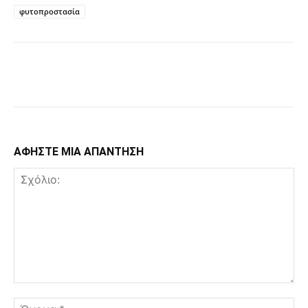
φυτοπροστασία
Facebook
Copy URL
ΑΦΗΣΤΕ ΜΙΑ ΑΠΑΝΤΗΣΗ
Σχόλιο:
Όν