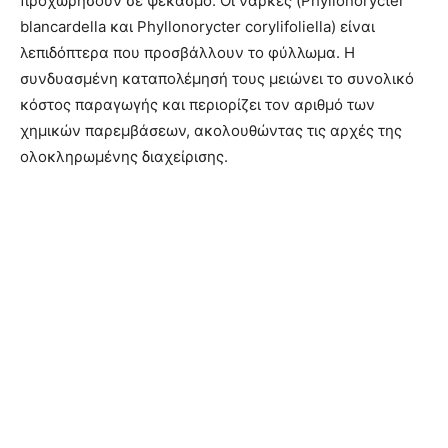
προχωρήσουν σε ψεκασμό. Οι νάρκες (Phyllonorycter
blancardella και Phyllonorycter corylifoliella) είναι
λεπιδόπτερα που προσβάλλουν το φύλλωμα. Η
συνδυασμένη καταπολέμησή τους μειώνει το συνολικό
κόστος παραγωγής και περιορίζει τον αριθμό των
χημικών παρεμβάσεων, ακολουθώντας τις αρχές της
ολοκληρωμένης διαχείρισης.