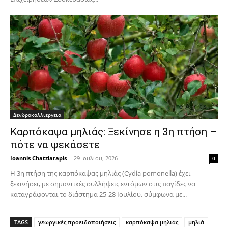
Δενδροκαλλιεργεια
Καρπόκαψα μηλιάς: Ξεκίνησε η 3η πτήση –
πότε να ψεκάσετε
Ioannis Chatziarapis
-
29 Ιουλίου, 2026
0
Η 3η πτήση της καρπόκαψας μηλιάς (Cydia pomonella) έχει
ξεκινήσει, με σημαντικές συλλήψεις εντόμων στις παγίδες να
καταγράφονται το διάστημα 25-28 Ιουλίου, σύμφωνα με...
TAGS
γεωργικές προειδοποιήσεις
καρπόκαψα μηλιάς
μηλιά