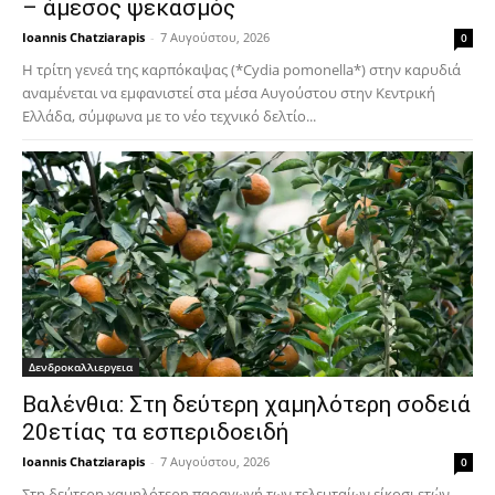
– άμεσος ψεκασμός
Ioannis Chatziarapis
-
7 Αυγούστου, 2026
0
Η τρίτη γενεά της καρπόκαψας (*Cydia pomonella*) στην καρυδιά
αναμένεται να εμφανιστεί στα μέσα Αυγούστου στην Κεντρική
Ελλάδα, σύμφωνα με το νέο τεχνικό δελτίο...
Δενδροκαλλιεργεια
Βαλένθια: Στη δεύτερη χαμηλότερη σοδειά
20ετίας τα εσπεριδοειδή
Ioannis Chatziarapis
-
7 Αυγούστου, 2026
0
Στη δεύτερη χαμηλότερη παραγωγή των τελευταίων είκοσι ετών