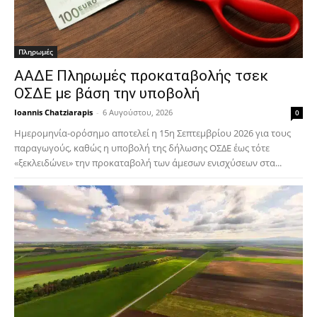
Πληρωμές
ΑΑΔΕ Πληρωμές προκαταβολής τσεκ
ΟΣΔΕ με βάση την υποβολή
Ioannis Chatziarapis
-
6 Αυγούστου, 2026
0
Ημερομηνία-ορόσημο αποτελεί η 15η Σεπτεμβρίου 2026 για τους
παραγωγούς, καθώς η υποβολή της δήλωσης ΟΣΔΕ έως τότε
«ξεκλειδώνει» την προκαταβολή των άμεσων ενισχύσεων στα...