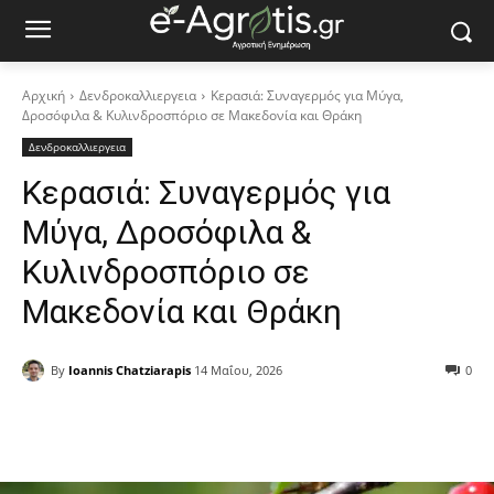
Αρχική
Δενδροκαλλιεργεια
Κερασιά: Συναγερμός για Μύγα,
Δροσόφιλα & Κυλινδροσπόριο σε Μακεδονία και Θράκη
Δενδροκαλλιεργεια
Κερασιά: Συναγερμός για
Μύγα, Δροσόφιλα &
Κυλινδροσπόριο σε
Μακεδονία και Θράκη
By
Ioannis Chatziarapis
14 Μαΐου, 2026
0
Facebook
Copy URL