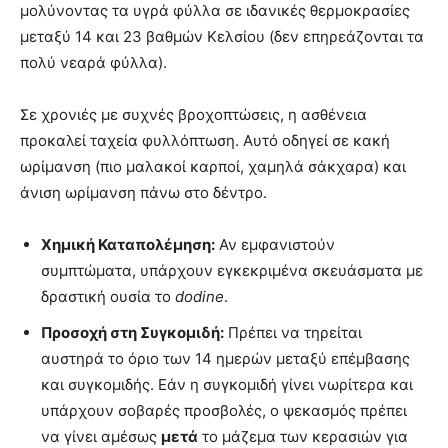
μολύνοντας τα υγρά φύλλα σε ιδανικές θερμοκρασίες
μεταξύ 14 και 23 βαθμών Κελσίου (δεν επηρεάζονται τα
πολύ νεαρά φύλλα)
.
Σε χρονιές με συχνές βροχοπτώσεις, η ασθένεια
προκαλεί ταχεία φυλλόπτωση
. Αυτό οδηγεί σε κακή
ωρίμανση (πιο μαλακοί καρποί, χαμηλά σάκχαρα) και
άνιση ωρίμανση πάνω στο δέντρο
.
Χημική Καταπολέμηση:
Αν εμφανιστούν
συμπτώματα, υπάρχουν εγκεκριμένα σκευάσματα με
δραστική ουσία το
dodine
.
Προσοχή στη Συγκομιδή:
Πρέπει να τηρείται
αυστηρά το όριο των 14 ημερών μεταξύ επέμβασης
και συγκομιδής. Εάν η συγκομιδή γίνει νωρίτερα και
υπάρχουν σοβαρές προσβολές, ο ψεκασμός πρέπει
να γίνει αμέσως
μετά
το μάζεμα των κερασιών για