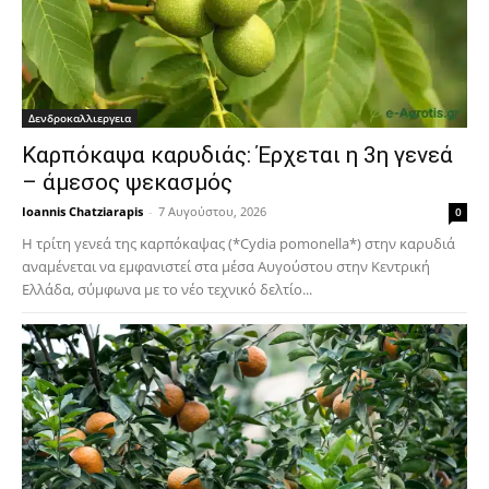
Δενδροκαλλιεργεια
Καρπόκαψα καρυδιάς: Έρχεται η 3η γενεά
– άμεσος ψεκασμός
Ioannis Chatziarapis
-
7 Αυγούστου, 2026
0
Η τρίτη γενεά της καρπόκαψας (*Cydia pomonella*) στην καρυδιά
αναμένεται να εμφανιστεί στα μέσα Αυγούστου στην Κεντρική
Ελλάδα, σύμφωνα με το νέο τεχνικό δελτίο...