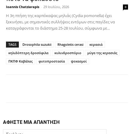
Ioannis Chatziarapis
-
29 Ιουλίου, 2026
0
Η 3η πτήση της καρπόκαψας μηλιάς (Cydia pomonella) έχει
ξεκινήσει, με σημαντικές συλλήψεις εντόμων στις παγίδες να
καταγράφονται το διάστημα 25-28 Ιουλίου, σύμφωνα με...
TAGS
Drosophila suzukii
Rhagoletis cerasi
κερασιά
κηλιδόπτερη δροσόφιλα
κυλινδροσπόριο
μύγα της κερασιάς
ΠΚΠΦ Καβάλας
φυτοπροστασία
ψεκασμοί
Facebook
Copy URL
ΑΦΗΣΤΕ ΜΙΑ ΑΠΑΝΤΗΣΗ