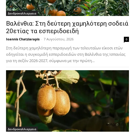
Δενδροκαλλιεργεια
Βαλένθια: Στη δεύτερη χαμηλότερη σοδειά
20ετίας τα εσπεριδοειδή
Ioannis Chatziarapis
-
7 Αυγούστου, 2026
0
Στη δεύτερη χαμηλότερη παραγωγή των τελευταίων είκοσι ετών
οδηγείται η συγκομιδή εσπεριδοειδών στη Βαλένθια της Ισπανίας
για τη σεζόν 2026-2027, σύμφωνα με την πρώτη...
Δενδροκαλλιεργεια