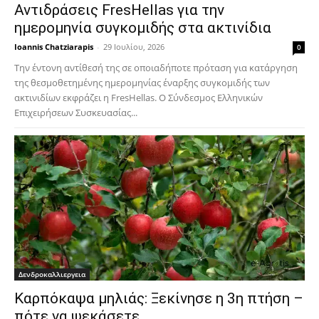
Αντιδράσεις FresHellas για την
ημερομηνία συγκομιδής στα ακτινίδια
Ioannis Chatziarapis
-
29 Ιουλίου, 2026
0
Την έντονη αντίθεσή της σε οποιαδήποτε πρόταση για κατάργηση
της θεσμοθετημένης ημερομηνίας έναρξης συγκομιδής των
ακτινιδίων εκφράζει η FresHellas. Ο Σύνδεσμος Ελληνικών
Επιχειρήσεων Συσκευασίας...
Δενδροκαλλιεργεια
Καρπόκαψα μηλιάς: Ξεκίνησε η 3η πτήση –
πότε να ψεκάσετε