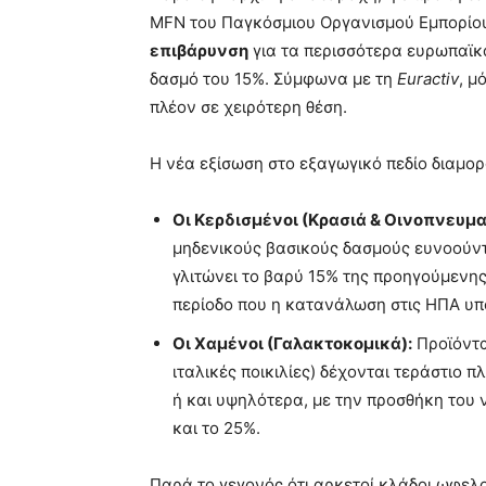
MFN του Παγκόσμιου Οργανισμού Εμπορίου
επιβάρυνση
για τα περισσότερα ευρωπαϊκά
δασμό του 15%. Σύμφωνα με τη
Euractiv
, μ
πλέον σε χειρότερη θέση.
Η νέα εξίσωση στο εξαγωγικό πεδίο διαμο
Οι Κερδισμένοι (Κρασιά & Οινοπνευμ
μηδενικούς βασικούς δασμούς ευνοούντα
γλιτώνει το βαρύ 15% της προηγούμενης
περίοδο που η κατανάλωση στις ΗΠΑ υπ
Οι Χαμένοι (Γαλακτοκομικά):
Προϊόντα
ιταλικές ποικιλίες) δέχονται τεράστιο π
ή και υψηλότερα, με την προσθήκη του 
και το 25%.
Παρά το γεγονός ότι αρκετοί κλάδοι ωφελ