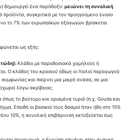
) δημιουργεί ένα παράδοξο:
μειώνει τη συνολική
 προϊόντα, συγκριτικά με τον προηγούμενο ενιαίο
όνο το 7% των ευρωπαϊκών εξαγωγών βρίσκεται
ρφώνεται ως εξής:
ατώδη):
Κλάδοι με παραδοσιακά χαμηλούς ή
ι. Ο κλάδος του κρασιού (ιδίως οι Ιταλοί παραγωγοί)
 συμφωνίας και παίρνει μια μικρή ανάσα, σε μια
οχωρεί λόγω ακρίβειας.
 όπως το βούτυρο και ορισμένα τυριά (π.χ. Gouda και
λήγμα. Επειδή οι βασικοί τους δασμοί ήταν ήδη στο 15%
νέου 10%, η συνολική επιβάρυνση εκτοξεύεται έως
ούνται προσωρινά, η Ευρώπη επιμένει στην ανάγκη