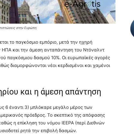
επιπτώσεις στην Ευρώπη
εται το παγκόσμιο εμπόριο, μετά την ηχηρή
 ΗΠΑ και την άμεση ανταπάντηση του Ντόναλντ
νού παγκόσμιου δασμού 10%. Οι ευρωπαϊκές αγορές
θώς διαμορφώνονται νέοι κερδισμένοι και χαμένοι
ηρίου και η άμεση απάντηση
ς 6 έναντι 3) μπλόκαρε μεγάλο μέρος των
Αμερικανός πρόεδρος. Το σκεπτικό της απόφασης
καθώς η επίκληση του νόμου IEEPA (περί Διεθνών
σιοδοτεί ρητά την επιβολή δασμών.