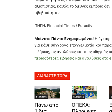
αξιοπιστίας, καθώς το διεθνές εμπόριο δε
αβεβαιότητας.
ΠΗΓΗ: Financial Times / Euractiv
Μείνετε Πάντα Ενημερωμένοι!
Η έγκαιρη
για κάθε σύγχρονο επαγγελματία και παρα
ειδήσεις, τις αναλύσεις και τους οδηγούς
περισσότερες ειδήσεις και αναλύσεις στο e-
ΔΙΑΒΑΣΤΕ ΤΩΡΑ
Ειδήσεις
Ειδήσεις
Ε
Πάνω από
ΟΠΕΚΑ:
Έ
1 δισ.
Πληρώνετ
σ