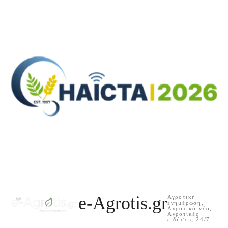
e-Agrotis.gr
Αγροτική
ενημέρωση,
Aγροτικά νέα,
Aγροτικές
ειδήσεις 24/7