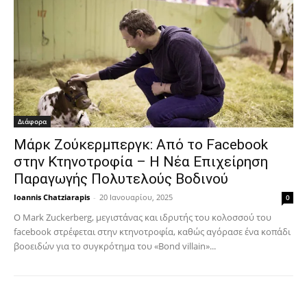
Διάφορα
Μάρκ Ζούκερμπεργκ: Από το Facebook
στην Κτηνοτροφία – Η Νέα Επιχείρηση
Παραγωγής Πολυτελούς Βοδινού
Ioannis Chatziarapis
-
20 Ιανουαρίου, 2025
0
Ο Mark Zuckerberg, μεγιστάνας και ιδρυτής του κολοσσού του
facebook στρέφεται στην κτηνοτροφία, καθώς αγόρασε ένα κοπάδι
βοοειδών για το συγκρότημα του «Bond villain»...