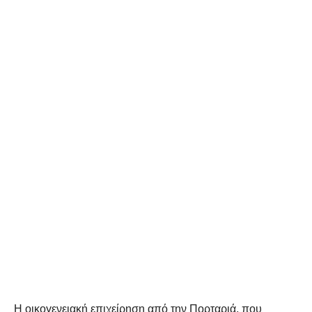
Η οικογενειακή επιχείρηση από την Πορταριά, που