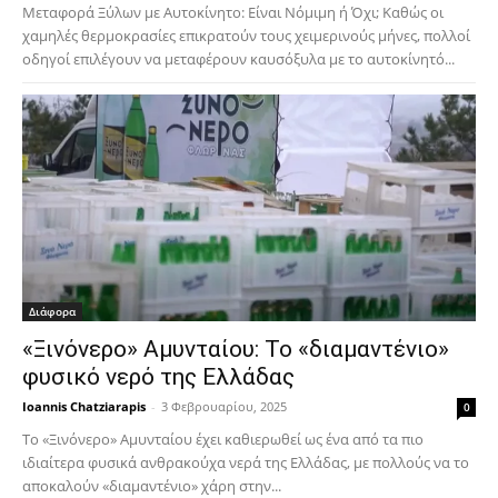
Μεταφορά Ξύλων με Αυτοκίνητο: Είναι Νόμιμη ή Όχι; Καθώς οι
χαμηλές θερμοκρασίες επικρατούν τους χειμερινούς μήνες, πολλοί
οδηγοί επιλέγουν να μεταφέρουν καυσόξυλα με το αυτοκίνητό...
Διάφορα
«Ξινόνερο» Αμυνταίου: Το «διαμαντένιο»
φυσικό νερό της Ελλάδας
Ioannis Chatziarapis
-
3 Φεβρουαρίου, 2025
0
Το «Ξινόνερο» Αμυνταίου έχει καθιερωθεί ως ένα από τα πιο
ιδιαίτερα φυσικά ανθρακούχα νερά της Ελλάδας, με πολλούς να το
αποκαλούν «διαμαντένιο» χάρη στην...