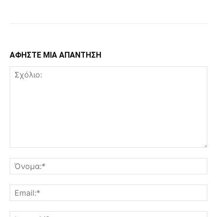
Facebook
Copy URL
ΑΦΗΣΤΕ ΜΙΑ ΑΠΑΝΤΗΣΗ
Σχόλιο:
Όν
Ema
Ισ