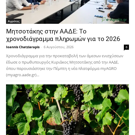
Αγρότες
Μητσοτάκης στην ΑΑΔΕ: Το
χρονοδιάγραμμα πληρωμών για το 2026
Ioannis Chatziarapis
-
6 Αυγούστου, 2026
0
Χρονοδιάγραμμα για την προκαταβολή των άμεσων ενισχύσεων
έδωσε ο πρωθυπουργός Κυριάκος Μητσοτάκης από την ΑΑΔΕ,
όπου παρουσιάστηκε την Πέμπτη η νέα πλατφόρμα myAGRO
(myagro.aade.gr)...