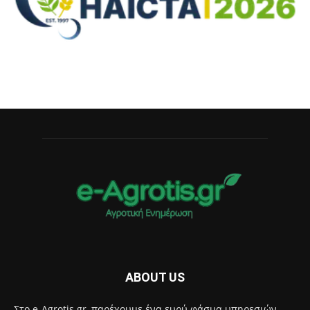
ABOUT US
Στο e-Agrotis.gr, παρέχουμε ένα ευρύ φάσμα υπηρεσιών