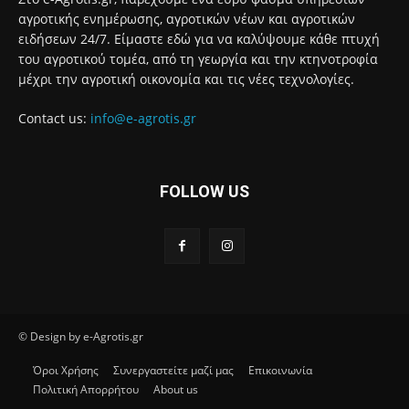
αγροτικής ενημέρωσης, αγροτικών νέων και αγροτικών
ειδήσεων 24/7. Είμαστε εδώ για να καλύψουμε κάθε πτυχή
του αγροτικού τομέα, από τη γεωργία και την κτηνοτροφία
μέχρι την αγροτική οικονομία και τις νέες τεχνολογίες.
Contact us:
info@e-agrotis.gr
FOLLOW US
© Design by e-Agrotis.gr
Όροι Χρήσης
Συνεργαστείτε μαζί μας
Επικοινωνία
Πολιτική Απορρήτου
About us