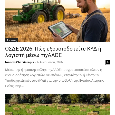
Αγρότες
ΟΣΔΕ 2026: Πώς εξουσιοδοτείτε ΚΥΔ ή
λογιστή μέσω myAADE
Ioannis Chatziarapis
-
6 Αυγούστου, 2026
0
Μέσω της ψηφιακής πύλης myAADE πραγματοποιείται πλέον η
εξουσιοδότηση λογιστών, γεωπόνων, κτηνιάτρων ή Κέντρων
Υποδοχής Δηλώσεων (ΚΥΔ) για την υποβολή της Ενιαίας Αίτησης
Ενίσχυσης...