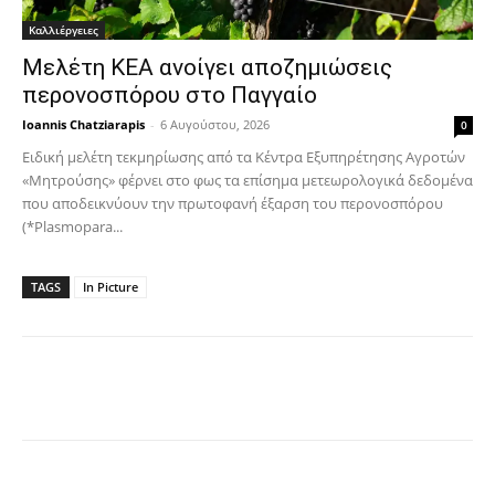
Καλλιέργειες
Μελέτη ΚΕΑ ανοίγει αποζημιώσεις
περονοσπόρου στο Παγγαίο
Ioannis Chatziarapis
-
6 Αυγούστου, 2026
0
Ειδική μελέτη τεκμηρίωσης από τα Κέντρα Εξυπηρέτησης Αγροτών
«Μητρούσης» φέρνει στο φως τα επίσημα μετεωρολογικά δεδομένα
που αποδεικνύουν την πρωτοφανή έξαρση του περονοσπόρου
(*Plasmopara...
TAGS
In Picture
Facebook
Copy URL