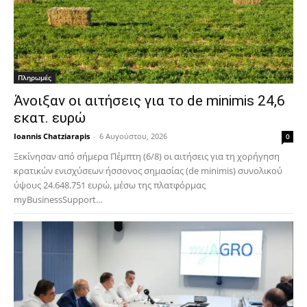
Πληρωμές
Άνοιξαν οι αιτήσεις για το de minimis 24,6
εκατ. ευρώ
Ioannis Chatziarapis
-
6 Αυγούστου, 2026
0
Ξεκίνησαν από σήμερα Πέμπτη (6/8) οι αιτήσεις για τη χορήγηση
κρατικών ενισχύσεων ήσσονος σημασίας (de minimis) συνολικού
ύψους 24.648.751 ευρώ, μέσω της πλατφόρμας
myBusinessSupport...