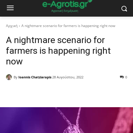
Αρχική
A nightmare scenario for farmers is happening right now
A nightmare scenario for
farmers is happening right
now
By
Ioannis Chatziarapis
28 Αυγούστου, 2022
0
Facebook
Copy URL